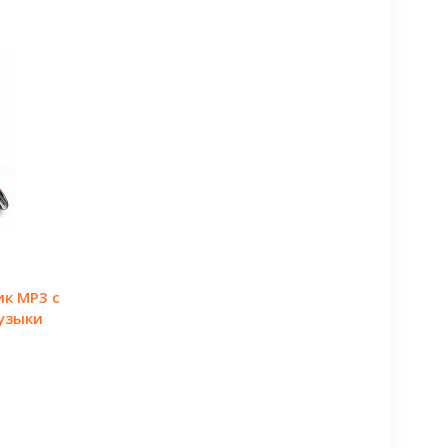
к MP3 с
узыки