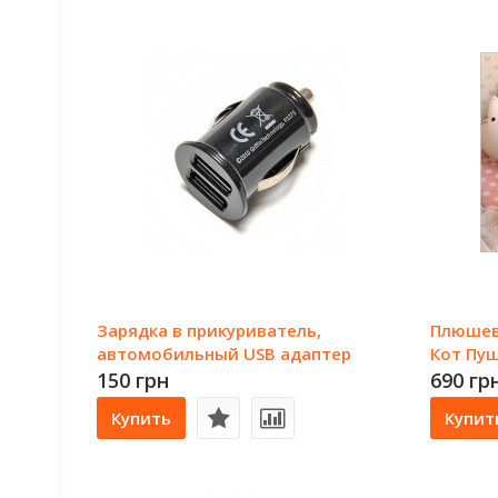
Зарядка в прикуриватель,
Плюшев
автомобильный USB адаптер
Кот Пуш
цвет
150 грн
690 гр
Купить
Купит