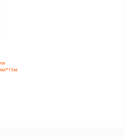
ля
0мм*15м