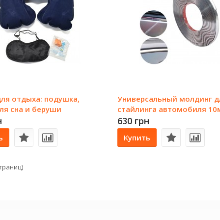
ля отдыха: подушка,
Универсальный молдинг д
ля сна и беруши
стайлинга автомобиля 1
серебряный
н
630 грн
ь
Купить
страниц)