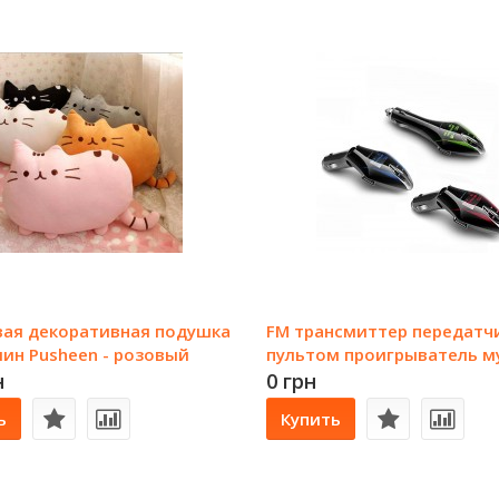
ая декоративная подушка
FM трансмиттер передатчи
ин Pusheen - розовый
пультом проигрыватель м
для автомобиля
н
0 грн
ь
Купить