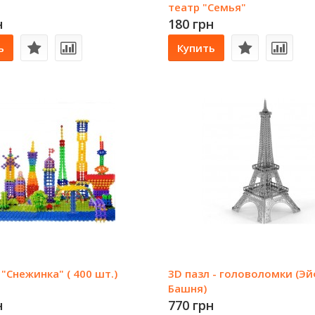
театр "Семья"
н
180 грн
ь
Купить
 "Снежинка" ( 400 шт.)
3D пазл - головоломки (Э
Башня)
н
770 грн