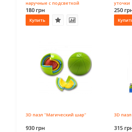
наручные с подсветкой
уточки
180 грн
250 гр
Купить
Купит
3D пазл "Магический шар"
3D пазл
930 грн
315 гр