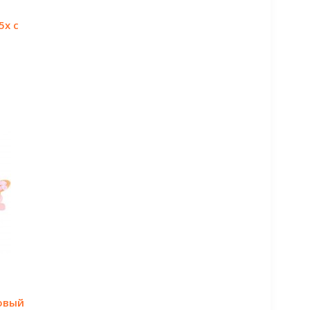
5х с
овый