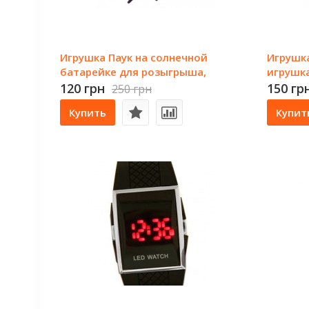
Игрушка Паук на солнечной
Игрушк
батарейке для розыгрыша,
игрушка
забавы
120 грн
150 гр
250 грн
Купить
Купит