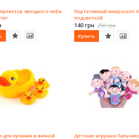
проектор звездного неба
Портативный микроскоп 4
ster
подсветкой
н
140 грн
250 грн
ь
Купить
 для купания в ванной
Детские игрушки Пальчик