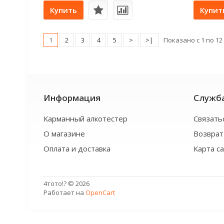
Купить
Купит
1
2
3
4
5
>
>|
Показано с 1 по 12 
Информация
Служб
Карманный алкотестер
Связать
О магазине
Возврат
Оплата и доставка
Карта с
4тото!? © 2026
Работает на
OpenCart