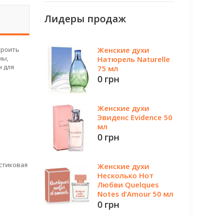
Лидеры продаж
троить
Женские духи
ны,
Натюрель Naturelle
н для
75 мл
0 грн
Женские духи
Эвиденс Evidence 50
мл
0 грн
астиковая
Женские духи
Несколько Нот
Любви Quelques
Notes d’Amour 50 мл
0 грн