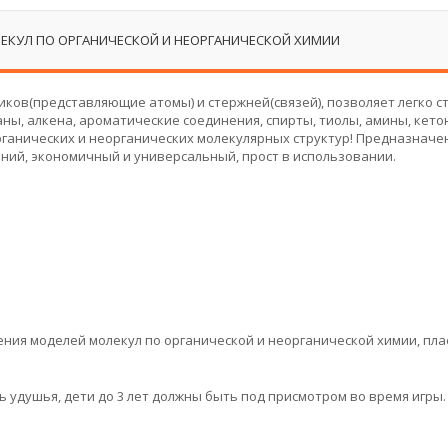
ЕКУЛ ПО ОРГАНИЧЕСКОЙ И НЕОРГАНИЧЕСКОЙ ХИМИИ
ков(представляющие атомы) и стержней(связей), позволяет легко с
каны, алкена, ароматические соединения, спирты, тиолы, амины, кето
х органических и неорганических молекулярных структур! Предназначе
ний, экономичный и универсальный, прост в использовании.
ения моделей молекул по органической и неорганической химии, пл
 удушья, дети до 3 лет должны быть под присмотром во время игры.