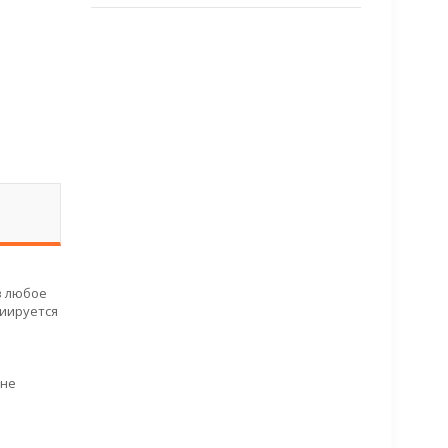
в любое
циируется
ине