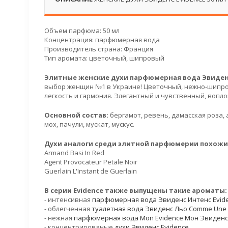
Объем парфюма: 50 мл
Концентрация: парфюмерная вода
Производитель страна: Франция
Тип аромата: цветочный, шипровый
Элитные женские духи парфюмерная вода Эвиденс 
выбор женщин №1 в Украине! Цветочный, нежно-шипро
легкость и гармония. Элегантный и чувственный, воп
Основной состав:
бергамот, ревень, дамасская роза,
мох, пачули, мускат, мускус.
Духи аналоги среди элитной парфюмерии похожие
Armand Basi In Red
Agent Provocateur Petale Noir
Guerlain L'Instant de Guerlain
В серии Evidence также выпущены такие ароматы:
- интенсивная
парфюмерная вода Эвиденс Интенс Evide
- облегченная
туалетная вода Эвиденс Льо Comme Une E
- нежная
парфюмерная вода Mon Evidence Мон Эвиденс
- концентрированые
духи Эвиденс Evidence