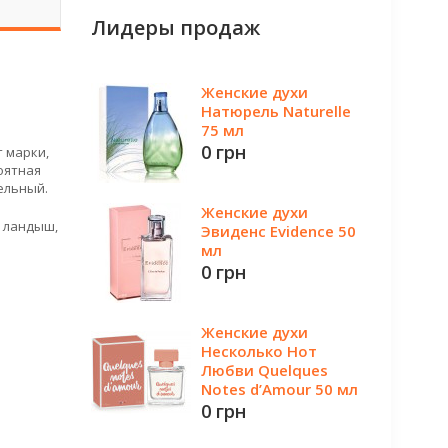
Лидеры продаж
Женские духи
Натюрель Naturelle
75 мл
0 грн
 марки,
оятная
ельный.
Женские духи
, ландыш,
Эвиденс Evidence 50
мл
0 грн
Женские духи
Несколько Нот
Любви Quelques
Notes d’Amour 50 мл
0 грн