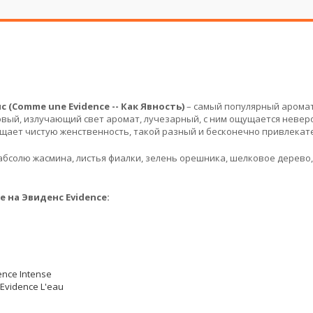
(Comme une Evidence -- Как Явность)
– самый популярный аромат
вый, излучающий свет аромат, лучезарный, с ним ощущается невер
лощает чистую женственность, такой разный и бесконечно привлекат
 абсолю жасмина, листья фиалки, зелень орешника, шелковое дерево
 на Эвиденс Evidence:
nce Intense
vidence L'eau