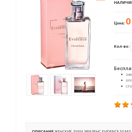
НАЛИЧИ
0
Цена:
Кол-во:
Беспла
зак
оп
ст
ОПИСАНИЕ
ЖЕНСКИЕ ДУХИ ЭВИДЕНС EVIDENCE 50 МЛ