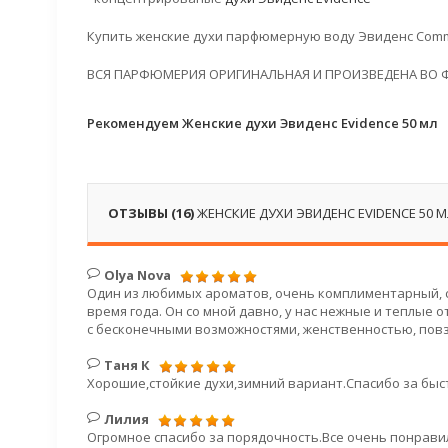
Купить женские духи парфюмерную воду Эвиденс Comme
ВСЯ ПАРФЮМЕРИЯ ОРИГИНАЛЬНАЯ И ПРОИЗВЕДЕНА ВО 
Рекомендуем Женские духи Эвиденс Evidence 50 мл
ОТЗЫВЫ (16)
ЖЕНСКИЕ ДУХИ ЭВИДЕНС EVIDENCE 50 
Olya Nova
Один из любимых ароматов, очень комплиментарный, 
время года. Он со мной давно, у нас нежные и теплые 
с бесконечными возможностями, женственностью, повзр
Таня К
Хорошие,стойкие духи,зимний вариант.Спасибо за быс
Лилия
Огромное спасибо за порядочность.Все очень понравил