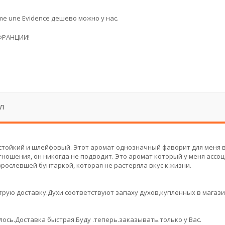
 une Evidence дешево можно у нас.
ФРАНЦИИ!
МЛ
стойкий и шлейфовый. Этот аромат однозначный фаворит для меня 
отношения, он никогда не подводит. Это аромат который у меня ассо
ослевшей бунтаркой, которая не растеряла вкус к жизни.
трую доставку.Духи соответствуют запаху духов,купленных в магаз
ось.Доставка быстрая.Буду .теперь.заказывать.только у Вас.