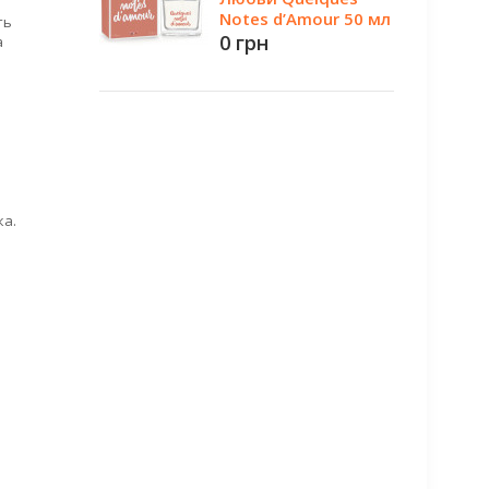
Notes d’Amour 50 мл
ть
0 грн
а
ка.