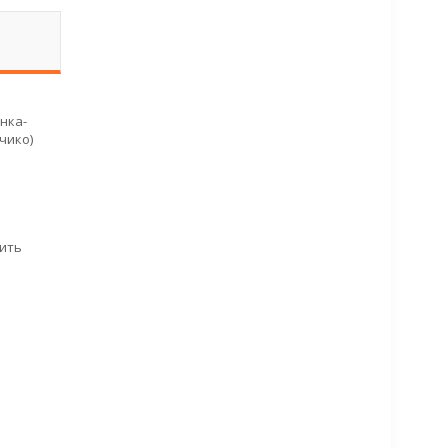
нка-
чико)
сить