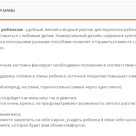
ЛЯ МАМЫ
 с ребенком
- удобный, мягкий и модный рюкзак для переноски ребен
таваться с любимым дитем. Универсальный дизайн, надежные крепл
а несколькими разными способами позволят отправиться вместе 
но.
рочная застежка фиксирует необходимое положение в соответствии 
держку головки и спины ребенка, сеточное покрытие повышает ком
й вперед), на спине, горизонтально (лямки через одно плечо).
 подойдет как мальчику так и девочке.
тся очень крепко, но предусматривают возможность легкого рассте
ения веса.
ожете закрепить на себе каркас, усадить ребенка в слинг себе на к
линге, которое будет вам обоим комфортно.