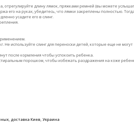
та, отрегулируйте длину лямок, пряжками ремней (вы можете услыша
ержа его на руках, убедитесь, что лямки закреплены полностью. Тогд
ленно усадите его в слинг.
крепления.
 применением.
 кг. Не используйте слинг для переноски детей, которые еще не могут
инут после кормления чтобы успокоить ребенка.
й стиральным порошком, чтобы избежать раздражения на коже ребен
ных, доставка Киев, Украина