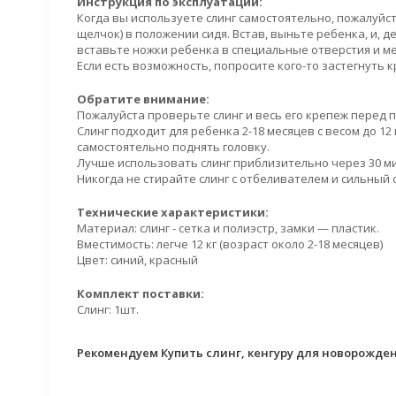
Инструкция по эксплуатации:
Когда вы используете слинг самостоятельно, пожалуйс
щелчок) в положении сидя. Встав, выньте ребенка, и, д
вставьте ножки ребенка в специальные отверстия и мед
Если есть возможность, попросите кого-то застегнуть 
Обратите внимание:
Пожалуйста проверьте слинг и весь его крепеж перед
Слинг подходит для ребенка 2-18 месяцев с весом до 12
самостоятельно поднять головку.
Лучше использовать слинг приблизительно через 30 м
Никогда не стирайте слинг с отбеливателем и сильны
Технические характеристики:
Материал: слинг - сетка и полиэстр, замки — пластик.
Вместимость: легче 12 кг (возраст около 2-18 месяцев)
Цвет: синий, красный
Комплект поставки:
Слинг: 1шт.
Рекомендуем Купить слинг, кенгуру для новорожден