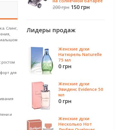
на солнечной батарее
150 грн
200 грн
ка.
Слинг,
Лидеры продаж
ения,
с малышом
Женские духи
Натюрель Naturelle
75 мл
с ростом
0 грн
форт для
Женские духи
Эвиденс Evidence 50
мл
гивания
0 грн
олени и
Женские духи
Несколько Нот
Любви Quelques