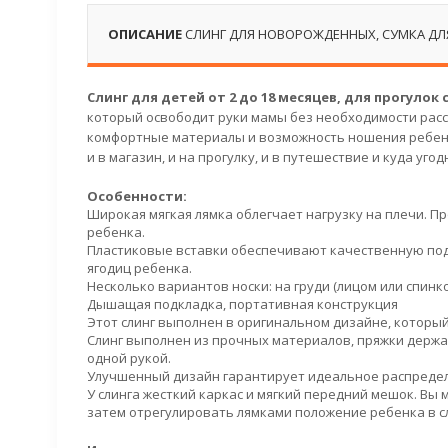
ОПИСАНИЕ
СЛИНГ ДЛЯ НОВОРОЖДЕННЫХ, СУМКА Д
Слинг для детей от 2 до 18 месяцев, для прогулок
который освободит руки мамы без необходимости расс
комфортные материалы и возможность ношения ребенк
и в магазин, и на прогулку, и в путешествие и куда угод
Особенности:
Широкая мягкая лямка облегчает нагрузку на плечи. П
ребенка.
Пластиковые вставки обеспечивают качественную под
ягодиц ребенка.
Несколько вариантов носки: на груди (лицом или спинко
Дышащая подкладка, портативная конструкция
Этот слинг выполнен в оригинальном дизайне, который
Слинг выполнен из прочных материалов, пряжки держа
одной рукой.
Улучшенный дизайн гарантирует идеальное распредел
У слинга жесткий каркас и мягкий передний мешок. Вы м
затем отрегулировать лямками положение ребенка в с