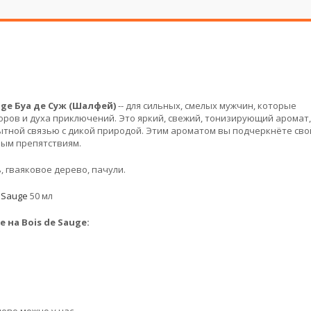
uge Буа де Суж (Шалфей)
-- для сильных, смелых мужчин, которые
ров и духа приключений. Это яркий, свежий, тонизирующий аромат,
бытной связью с дикой природой. Этим ароматом вы подчеркнёте сво
бым препятствиям.
, гваяковое дерево, пачули.
 Sauge
50 мл
на Bois de Sauge: