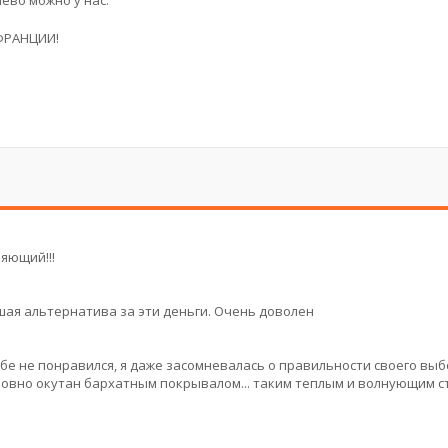
ево можно у нас.
ФРАНЦИИ!
яющий!!!
ая альтернатива за эти деньги. Очень доволен
ебе не понравился, я даже засомневалась о правильности своего выб
л словно окутан бархатным покрывалом... таким теплым и волнующим 