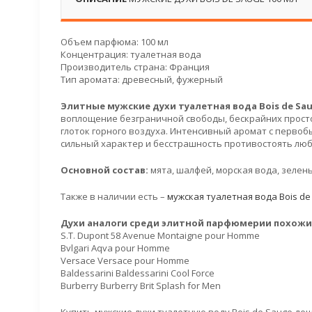
Объем парфюма: 100 мл
Концентрация: туалетная вода
Производитель страна: Франция
Тип аромата: древесный, фужерный
Элитные мужские духи туалетная вода Bois de Sa
воплощение безграничной свободы, бескрайних просто
глоток горного воздуха. Интенсивный аромат с перво
сильный характер и бесстрашность противостоять лю
Основной состав:
мята, шалфей, морская вода, зелень
Также в наличии есть –
мужская туалетная вода Bois de
Духи аналоги среди элитной парфюмерии похожие 
S.T. Dupont 58 Avenue Montaigne pour Homme
Bvlgari Aqva pour Homme
Versace Versace pour Homme
Baldessarini Baldessarini Cool Force
Burberry Burberry Brit Splash for Men