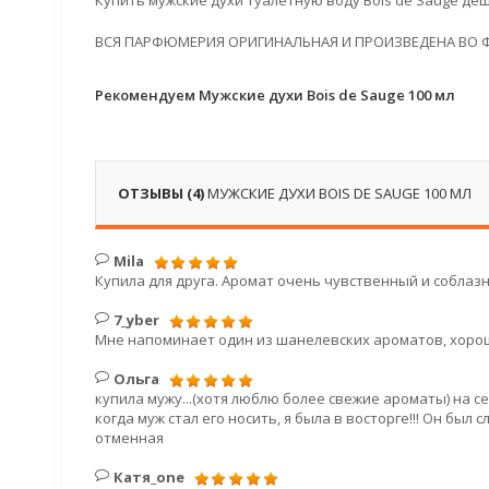
Купить мужские духи туалетную воду Bois de Sauge деш
ВСЯ ПАРФЮМЕРИЯ ОРИГИНАЛЬНАЯ И ПРОИЗВЕДЕНА ВО 
Рекомендуем Мужские духи Bois de Sauge 100 мл
ОТЗЫВЫ (4)
МУЖСКИЕ ДУХИ BOIS DE SAUGE 100 МЛ
Mila
Купила для друга. Аромат очень чувственный и соблазн
7_yber
Мне напоминает один из шанелевских ароматов, хорош
Ольга
купила мужу...(хотя люблю более свежие ароматы) на с
когда муж стал его носить, я была в восторге!!! Он бы
отменная
Катя_one