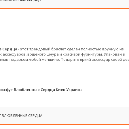
е Сердца
- этот трендовый браслет сделан полностью вручную из
х аксессуаров, вощеного шнура и красивой фурнитуры. Упакован в
чным подарком любой женщине. Подарите яркий аксессуар своей де
рксфут Влюбленные Сердца Киев Украина
Т ВЛЮБЛЕННЫЕ СЕРДЦА