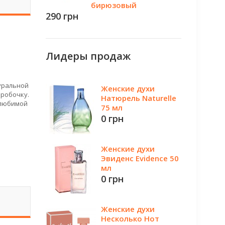
бирюзовый
290 грн
Лидеры продаж
уральной
Женские духи
оробочку.
Натюрель Naturelle
 любимой
75 мл
0 грн
Женские духи
Эвиденс Evidence 50
мл
0 грн
Женские духи
Несколько Нот