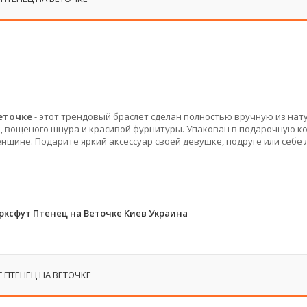
еточке
- этот трендовый браслет сделан полностью вручную из нат
в, вощеного шнура и красивой фурнитуры. Упакован в подарочную к
нщине. Подарите яркий аксессуар своей девушке, подруге или себе
ксфут Птенец на Веточке Киев Украина
 ПТЕНЕЦ НА ВЕТОЧКЕ