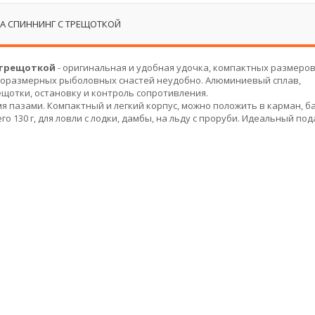
А СПИННИНГ С ТРЕЩОТКОЙ
 трещоткой
- оригинальная и удобная удочка, компактных размеров
лноразмерных рыболовных снастей неудобно. Алюминиевый сплав,
отки, остановку и контроль сопротивления.
мя пазами. Компактный и легкий корпус, можно положить в карман, б
его 130 г, для ловли с лодки, дамбы, на льду с проруби. Идеальный по