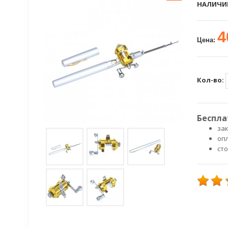
НАЛИЧИ
4
Цена:
Кол-во:
Беспла
зак
оп
ст