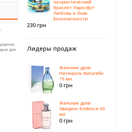
патриотический
браслет Ларксфут
Любовь и Знак
Бесконечности
230 грн
,
ардачок,
Лидеры продаж
дарок для
Женские духи
Натюрель Naturelle
75 мл
0 грн
Женские духи
Эвиденс Evidence 50
мл
0 грн