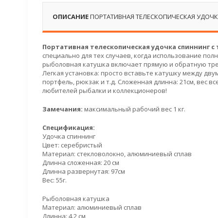
ОПИСАНИЕ
ПОРТАТИВНАЯ ТЕЛЕСКОПИЧЕСКАЯ УДОЧК
Портативная телескопическая удочка спиннинг с
специально для тех случаев, когда использование по
рыболовная катушка включает прямую и обратную трещ
Легкая установка: просто вставьте катушку между дву
портфель, рюкзак и т.д. Сложенная длинна: 21см, вес вс
любителей рыбалки и коллекционеров!
Замечания:
максимальный рабочий вес 1 кг.
Спецификация:
Удочка спиннинг
Цвет: серебристый
Материал: стекловолокно, алюминиевый сплав
Длинна сложенная: 20 см
Длинна развернутая: 97см
Вес: 55г.
Рыболовная катушка
Материал: алюминиевый сплав
Длинна: 4.2 см