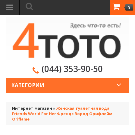
0
(044) 353-90-50
КАТЕГОРИИ
Интернет магазин
»
Женская туалетная вода
Friends World For Her Френдс Ворлд Орифлейм
Oriflame