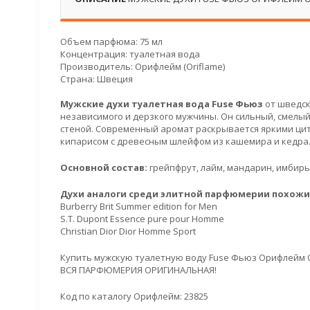
Объем парфюма: 75 мл
Концентрация: туалетная вода
Производитель: Орифлейм (Oriflame)
Страна: Швеция
Мужские духи туалетная вода Fuse Фьюз
от шведск
независимого и дерзкого мужчины. Он сильный, смелый
стеной. Современный аромат раскрывается яркими ци
кипарисом с древесным шлейфом из кашемира и кедра.
Основной состав:
грейпфрут, лайм, мандарин, имбирь,
Духи аналоги среди элитной парфюмерии похожие
Burberry Brit Summer edition for Men
S.T. Dupont Essence pure pour Homme
Christian Dior Dior Homme Sport
Купить мужскую туалетную воду Fuse Фьюз Орифлейм O
ВСЯ ПАРФЮМЕРИЯ ОРИГИНАЛЬНАЯ!
Код по каталогу Орифлейм: 23825