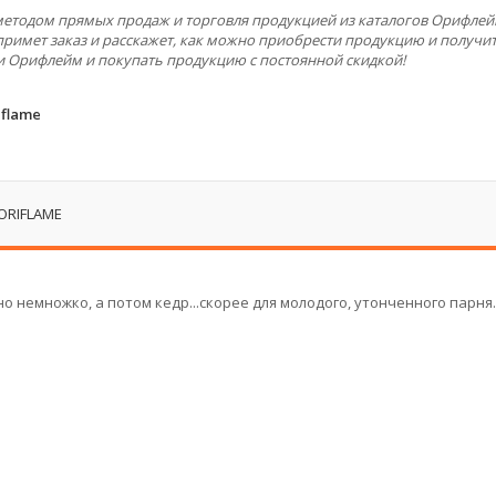
 методом прямых продаж и торговля продукцией из каталогов Орифлей
примет заказ и расскажет, как можно приобрести продукцию и получит
и Орифлейм и покупать продукцию с постоянной скидкой!
flame
ORIFLAME
 немножко, а потом кедр...скорее для молодого, утонченного парня..