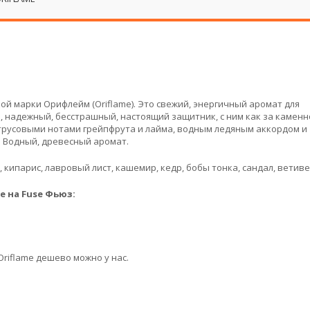
ой марки Орифлейм (Oriflame). Это свежий, энергичный аромат для
, надежный, бесстрашный, настоящий защитник, с ним как за каменн
трусовыми нотами грейпфрута и лайма, водным ледяным аккордом и
 Водный, древесный аромат.
 кипарис, лавровый лист, кашемир, кедр, бобы тонка, сандал, ветивер
 на Fuse Фьюз:
riflame дешево можно у нас.