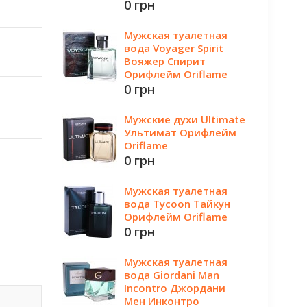
0 грн
Мужская туалетная
вода Voyager Spirit
Вояжер Спирит
Орифлейм Oriflame
0 грн
Мужские духи Ultimate
Ультимат Орифлейм
Oriflame
0 грн
Мужская туалетная
вода Tycoon Тайкун
Орифлейм Oriflame
0 грн
Мужская туалетная
вода Giordani Man
Incontro Джордани
Мен Инконтро