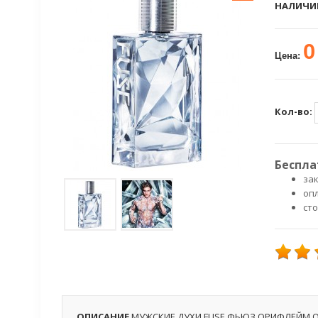
НАЛИЧИ
0
Цена:
Кол-во:
Беспла
зак
оп
ст
ОПИСАНИЕ
МУЖСКИЕ ДУХИ FUSE ФЬЮЗ ОРИФЛЕЙМ O