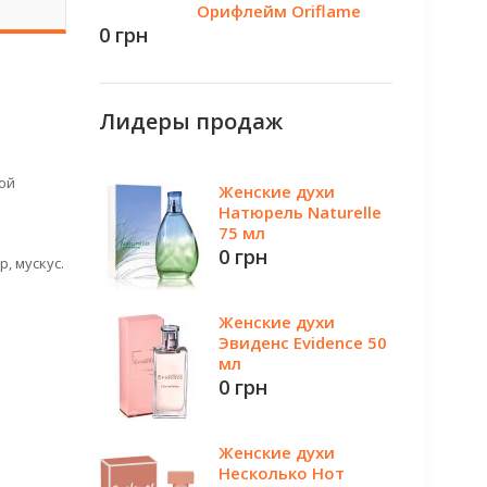
Орифлейм Oriflame
0 грн
Лидеры продаж
ой
Женские духи
Натюрель Naturelle
75 мл
0 грн
, мускус.
Женские духи
Эвиденс Evidence 50
мл
0 грн
Женские духи
Несколько Нот