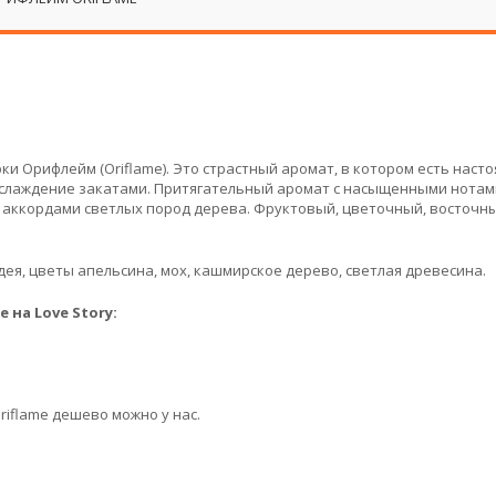
ки Орифлейм (Oriflame). Это страстный аромат, в котором есть наст
наслаждение закатами. Притягательный аромат с насыщенными нотам
 аккордами светлых пород дерева. Фруктовый, цветочный, восточн
идея, цветы апельсина, мох, кашмирское дерево, светлая древесина.
на Love Story:
riflame дешево можно у нас.