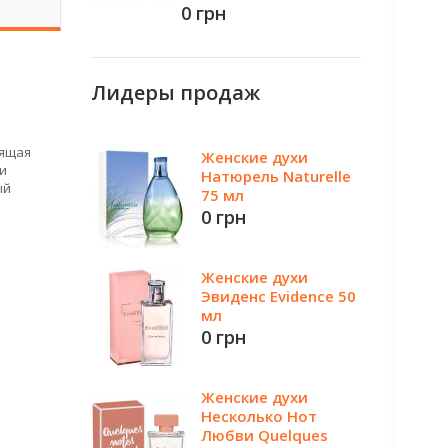
0 грн
Лидеры продаж
оящая
Женские духи
и
Натюрель Naturelle
ый
75 мл
0 грн
Женские духи
Эвиденс Evidence 50
мл
0 грн
Женские духи
Несколько Нот
Любви Quelques