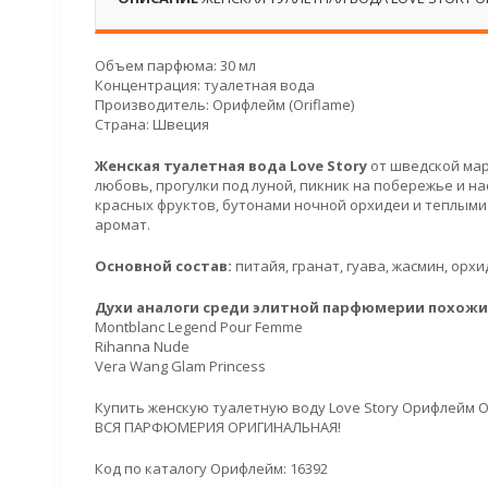
Объем парфюма: 30 мл
Концентрация: туалетная вода
Производитель: Орифлейм (Oriflame)
Страна: Швеция
Женская туалетная вода Love Story
от шведской мар
любовь, прогулки под луной, пикник на побережье и 
красных фруктов, бутонами ночной орхидеи и теплыми
аромат.
Основной состав:
питайя, гранат, гуава, жасмин, орх
Духи аналоги среди элитной парфюмерии похожие 
Montblanc Legend Pour Femme
Rihanna Nude
Vera Wang Glam Princess
Купить женскую туалетную воду Love Story Орифлейм O
ВСЯ ПАРФЮМЕРИЯ ОРИГИНАЛЬНАЯ!
Код по каталогу Орифлейм: 16392