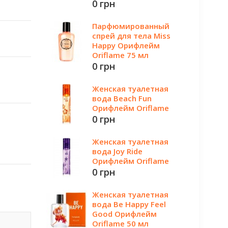
0 грн
Парфюмированный
спрей для тела Miss
Happy Орифлейм
Oriflame 75 мл
0 грн
Женская туалетная
вода Beach Fun
Орифлейм Oriflame
0 грн
Женская туалетная
вода Joy Ride
Орифлейм Oriflame
0 грн
Женская туалетная
вода Be Happy Feel
Good Орифлейм
Oriflame 50 мл