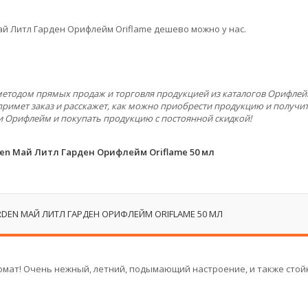
Май Литл Гарден Орифлейм Oriflame дешево можно у нас.
 методом прямых продаж и торговля продукцией из каталогов Орифлей
примет заказ и расскажет, как можно приобрести продукцию и получит
и Орифлейм и покупать продукцию с постоянной скидкой!
den Май Литл Гарден Орифлейм Oriflame 50 мл
RDEN МАЙ ЛИТЛ ГАРДЕН ОРИФЛЕЙМ ORIFLAME 50 МЛ
мат! Очень нежный, летний, подымающий настроение, и также стойк