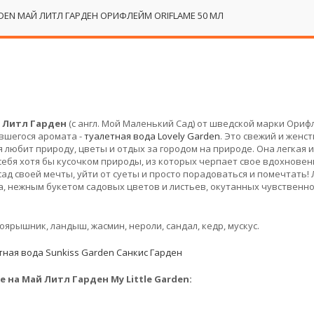
RDEN МАЙ ЛИТЛ ГАРДЕН ОРИФЛЕЙМ ORIFLAME 50 МЛ
й Литл Гарден
(с англ. Мой Маленький Сад) от шведской марки Ориф
ившегося аромата -
туалетная вода Lovely Garden
. Это свежий и женс
 любит природу, цветы и отдых за городом на природе. Она легкая и
себя хотя бы кусочком природы, из которых черпает свое вдохновен
ад своей мечты, уйти от суеты и просто порадоваться и помечтать!
, нежным букетом садовых цветов и листьев, окутанных чувственн
ярышник, ландыш, жасмин, нероли, сандал, кедр, мускус.
тная вода Sunkiss Garden Санкис Гарден
на Май Литл Гарден My Little Garden: