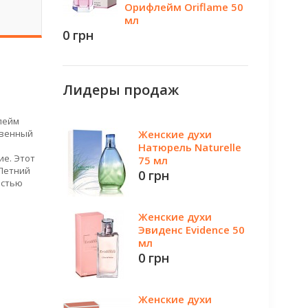
Орифлейм Oriflame 50
мл
0 грн
Лидеры продаж
лейм
твенный
Женские духи
Натюрель Naturelle
ие. Этот
75 мл
 Летний
0 грн
остью
Женские духи
Эвиденс Evidence 50
мл
0 грн
Женские духи