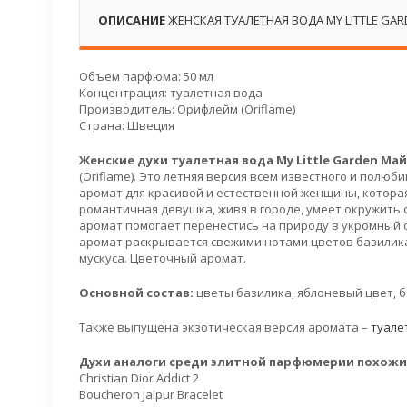
ОПИСАНИЕ
ЖЕНСКАЯ ТУАЛЕТНАЯ ВОДА MY LITTLE GA
Объем парфюма: 50 мл
Концентрация: туалетная вода
Производитель: Орифлейм (Oriflame)
Страна: Швеция
Женские духи туалетная вода My Little Garden Ма
(Oriflame). Это летняя версия всем известного и полюб
аромат для красивой и естественной женщины, которая
романтичная девушка, живя в городе, умеет окружить 
аромат помогает перенестись на природу в укромный с
аромат раскрывается свежими нотами цветов базилика
мускуса. Цветочный аромат.
Основной состав:
цветы базилика, яблоневый цвет, бо
Также выпущена экзотическая версия аромата –
туале
Духи аналоги среди элитной парфюмерии похожие 
Christian Dior Addict 2
Boucheron Jaipur Bracelet