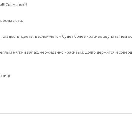
!! Свежачок!!!
 весны-лета.
, сладость, цветы. весной-летом будет более красиво звучать чем 
теплый мягкий запах, неожиданно красивый. Долго держится и сове
раниц)