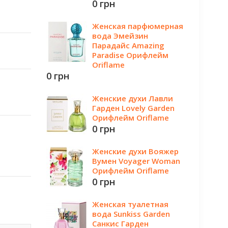
0 грн
Женская парфюмерная
вода Эмейзин
Парадайс Amazing
Paradise Орифлейм
Oriflame
0 грн
Женские духи Лавли
Гарден Lovely Garden
Орифлейм Oriflame
0 грн
Женские духи Вояжер
Вумен Voyager Woman
Орифлейм Oriflame
0 грн
Женская туалетная
вода Sunkiss Garden
Санкис Гарден