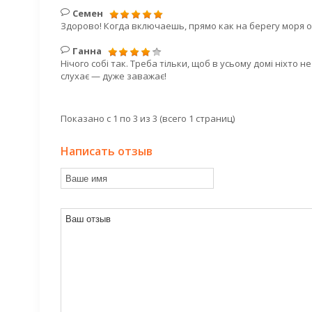
Семен
Здорово! Когда включаешь, прямо как на берегу моря 
Ганна
Нічого собі так. Треба тільки, щоб в усьому домі ніхто не
слухає — дуже заважає!
Показано с 1 по 3 из 3 (всего 1 страниц)
Написать отзыв