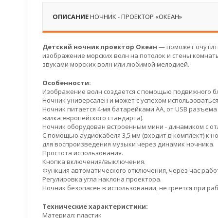
ОПИСАНИЕ
НОЧНИК - ПРОЕКТОР «ОКЕАН»
Детский ночник проектор Океан
— поможет очутить
изображение морских волн на потолок и стены комнат
звуками морских волн или любимой мелодией.
Особенности:
Изображение волн создается с помощью подвижного бл
Ночник универсален и может с успехом использоваться 
Ночник питается 4-мя батарейками АА, от USB разъема (
вилка европейского стандарта).
Ночник оборудован встроенным мини - динамиком с от
С помощью аудиокабеля 3,5 мм (входит в комплект) к н
для воспроизведения музыки через динамик ночника.
Простота использования.
Кнопка включения/выключения.
Функция автоматического отключения, через час рабо
Регулировка угла наклона проектора.
Ночник безопасен в использовании, не греется при раб
Технические характеристики:
Материал: пластик