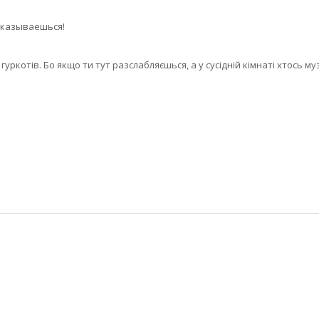
оказываешься!
 гуркотів. Бо якщо ти тут разслабляєшься, а у сусідній кімнаті хтось му