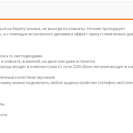
ся на берегу океана, не выходя из комнаты. Ночник проецирует
ы, а с помощью встроенного динамика эффект присутствия можно д
ока со светодиодами.
в комнате, в ванной, на даче или даже в палатке.
шнур входит в комплект) или от сети 220V (блок питания входит в ко
личным качеством звучания.
очнику можно подключить любое аудиоустройство (телефон, мп3-плеер
ты.
оте.