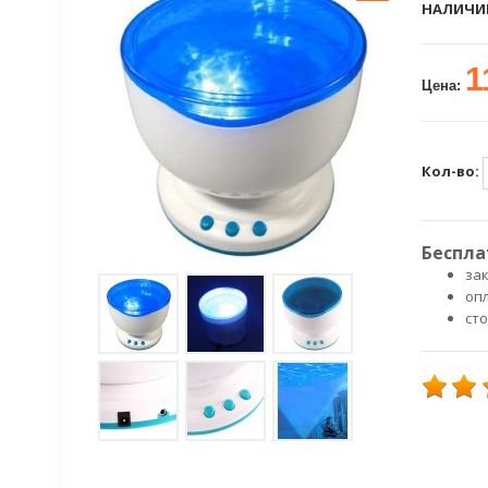
НАЛИЧИ
1
Цена:
Кол-во:
Беспла
зак
оп
ст