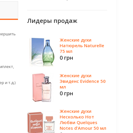
Лидеры продаж
овершить
Женские духи
Натюрель Naturelle
75 мл
0 грн
мплект,
Женские духи
Эвиденс Evidence 50
 и т.д.)
мл
0 грн
Женские духи
Несколько Нот
Любви Quelques
Notes d’Amour 50 мл