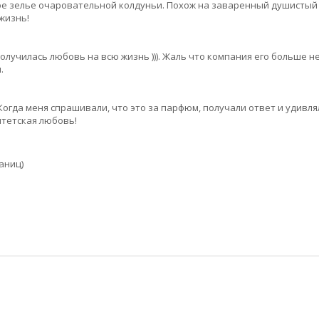
ое зелье очаровательной колдуньи. Похож на заваренный душистый
жизнь!
лучилась любовь на всю жизнь ))). Жаль что компания его больше н
.
Когда меня спрашивали, что это за парфюм, получали ответ и удивлял
итетская любовь!
раниц)