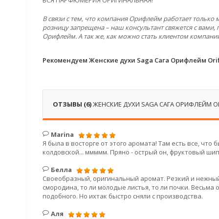
ВСЯ ПАРФЮМЕРИЯ ОРИГИНАЛЬНАЯ!
В связи с тем, что компания Орифлейм работает только
розницу запрещена – наш консультант свяжется с вами, 
Орифлейм. А так же, как можно стать клиентом компани
Рекомендуем Женские духи Saga Сага Орифлейм Ori
ОТЗЫВЫ (6)
ЖЕНСКИЕ ДУХИ SAGA САГА ОРИФЛЕЙМ O
Marina
Я была в восторге от этого аромата! Там есть все, что 
колдовской... ммммм. Пряно - острый он, фруктовый шипр
Белла
Своеобразный, оригинальный аромат. Резкий и нежны
смородина, то ли молодые листья, то ли почки. Весьма
подобного. Но ихтак быстро сняли с производства.
Аля