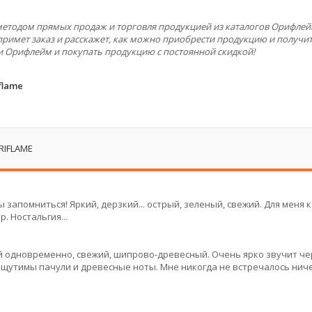
 методом прямых продаж и торговля продукцией из каталогов Орифлей
примет заказ и расскажет, как можно приобрести продукцию и получит
и Орифлейм и покупать продукцию с постоянной скидкой!
flame
RIFLAME
бы запомниться! Яркий, дерзкий... острый, зеленый, свежий. Для меня 
. Ностальгия...
й одновременно, свежий, шипрово-древесный. Очень ярко звучит ч
 ощутимы пачули и древесные ноты. Мне никогда не встречалось нич