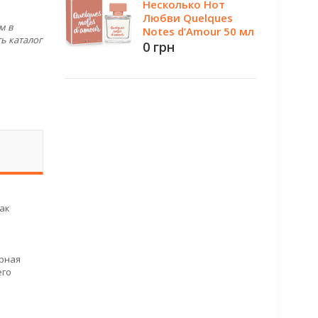
Несколько Нот
Любви Quelques
м в
Notes d’Amour 50 мл
ь каталог
0 грн
как
ерная
его