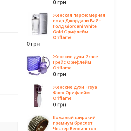
0 грн
Женская парфюмерная
вода Джордани Вайт
Голд Giordani White
Gold Орифлейм
Oriflame
0 грн
Женские духи Grace
Грейс Орифлейм
Oriflame
0 грн
Женские духи Freya
Фрея Орифлейм
Oriflame
0 грн
Кожаный широкий
премиум браслет
Честер Беннингтон