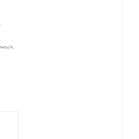
е
ись) А,