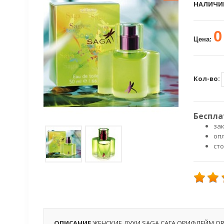
НАЛИЧИ
0
Цена:
Кол-во:
Беспла
зак
оп
ст
ОПИСАНИЕ
ЖЕНСКИЕ ДУХИ SAGA САГА ОРИФЛЕЙМ OR