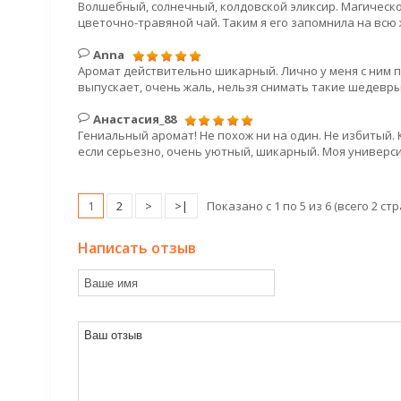
Волшебный, солнечный, колдовской эликсир. Магическ
цветочно-травяной чай. Таким я его запомнила на всю 
Anna
Аромат действительно шикарный. Лично у меня с ним по
выпускает, очень жаль, нельзя снимать такие шедевры
Анастасия_88
Гениальный аромат! Не похож ни на один. Не избитый. 
если серьезно, очень уютный, шикарный. Моя универс
1
2
>
>|
Показано с 1 по 5 из 6 (всего 2 ст
Написать отзыв