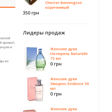
Chester Bennington
коричневый
350 грн
Лидеры продаж
расной
й аромат,
ачули и
Женские духи
Натюрель Naturelle
75 мл
ды из
0 грн
Женские духи
Эвиденс Evidence 50
мл
0 грн
Женские духи