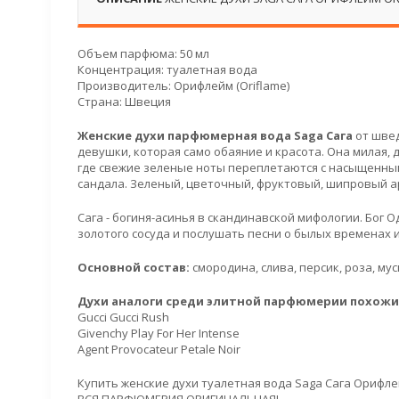
Объем парфюма: 50 мл
Концентрация: туалетная вода
Производитель: Орифлейм (Oriflame)
Страна: Швеция
Женские духи парфюмерная вода Saga Сага
от швед
девушки, которая само обаяние и красота. Она милая, 
где свежие зеленые ноты переплетаются с насыщенны
сандала. Зеленый, цветочный, фруктовый, шипровый а
Сага - богиня-асинья в скандинавской мифологии. Бог 
золотого сосуда и послушать песни о былых временах 
Основной состав:
смородина, слива, персик, роза, муск
Духи аналоги среди элитной парфюмерии похожие 
Gucci Gucci Rush
Givenchy Play For Her Intense
Agent Provocateur Petale Noir
Купить женские духи туалетная вода Saga Сага Орифле