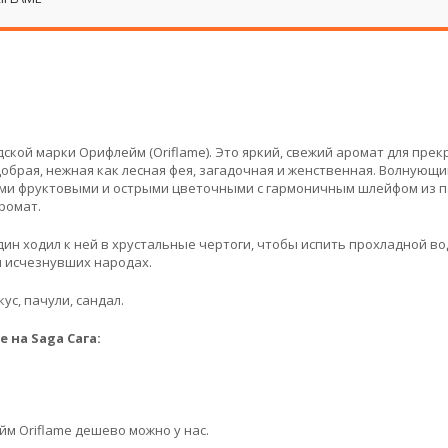
ской марки Орифлейм (Oriflame). Это яркий, свежий аромат для прек
добрая, нежная как лесная фея, загадочная и женственная. Волнующи
ми фруктовыми и острыми цветочными с гармоничным шлейфом из п
ромат.
Один ходил к ней в хрустальные чертоги, чтобы испить прохладной во
и исчезнувших народах.
ус, пачули, сандал.
на Saga Сага:
йм Oriflame дешево можно у нас.