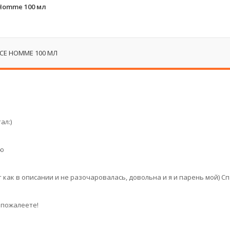
Homme 100 мл
CE HOMME 100 МЛ
ал:)
ую
как в описании и не разочаровалась, довольна и я и парень мой) С
 пожалеете!