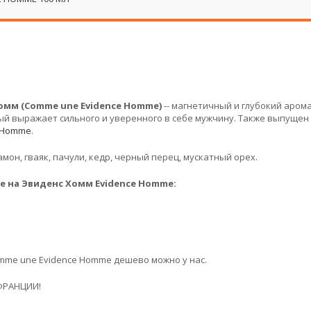
омм (Comme une Evidence Homme)
-- магнетичный и глубокий арома
й выражает сильного и уверенного в себе мужчину. Также выпущен
e Homme
.
мон, гваяк, пачули, кедр, черный перец, мускатный орех.
 на Эвиденс Хомм Evidence Homme:
mme une Evidence Homme дешево можно у нас.
ФРАНЦИИ!