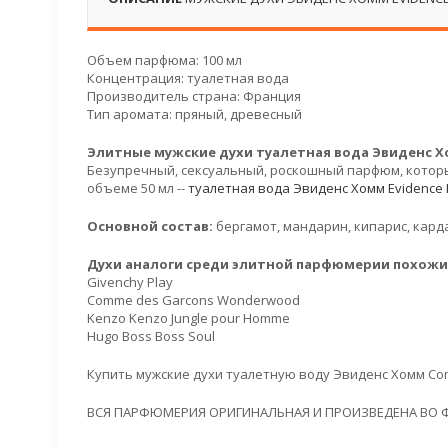
Объем парфюма: 100 мл
Концентрация: туалетная вода
Производитель страна: Франция
Тип аромата: пряный, древесный
Элитные мужские духи туалетная вода Эвиденс Х
Безупречный, сексуальный, роскошный парфюм, которы
объеме 50 мл --
туалетная вода Эвиденс Хомм Evidenc
Основной состав:
бергамот, мандарин, кипарис, карда
Духи аналоги среди элитной парфюмерии похожие
Givenchy Play
Comme des Garcons Wonderwood
Kenzo Kenzo Jungle pour Homme
Hugo Boss Boss Soul
Купить мужские духи туалетную воду Эвиденс Хомм Co
ВСЯ ПАРФЮМЕРИЯ ОРИГИНАЛЬНАЯ И ПРОИЗВЕДЕНА ВО 