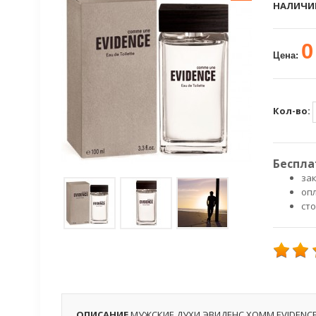
НАЛИЧИ
0
Цена:
Кол-во:
Беспла
зак
оп
ст
ОПИСАНИЕ
МУЖСКИЕ ДУХИ ЭВИДЕНС ХОММ EVIDENCE