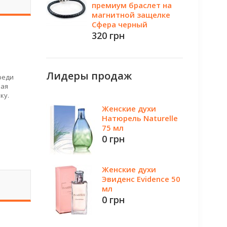
премиум браслет на
магнитной защелке
Сфера черный
320 грн
Лидеры продаж
реди
вая
ку.
Женские духи
Натюрель Naturelle
75 мл
0 грн
Женские духи
Эвиденс Evidence 50
мл
0 грн