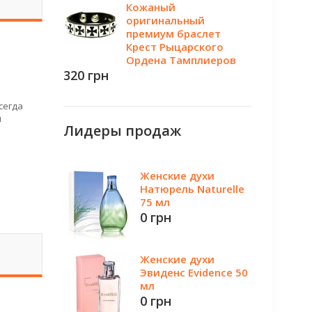
Кожаный
оригинальный
премиум браслет
Крест Рыцарского
Ордена Тамплиеров
320 грн
сегда
я
Лидеры продаж
Женские духи
Натюрель Naturelle
75 мл
0 грн
Женские духи
Эвиденс Evidence 50
мл
0 грн