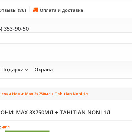
Отзывы (86)
Оплата и доставка
4) 353-90-50
Подарки
Охрана
оки Нони: Max 3x750мл + Tahitian Noni 1л
НИ: MAX 3X750МЛ + TAHITIAN NONI 1Л
:
4011