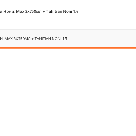
Нони: Max 3x750мл + Tahitian Noni 1л
 MAX 3X750МЛ + TAHITIAN NONI 1Л