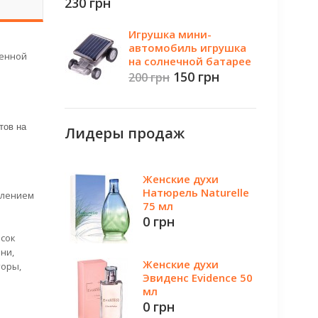
230 грн
Игрушка мини-
автомобиль игрушка
енной
на солнечной батарее
150 грн
200 грн
тов на
Лидеры продаж
Женские духи
Натюрель Naturelle
блением
75 мл
0 грн
 сок
ни,
Женские духи
торы,
Эвиденс Evidence 50
мл
0 грн