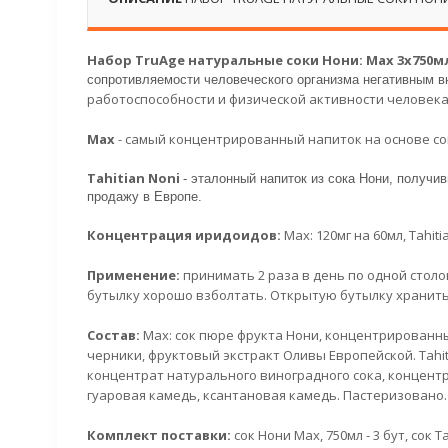
Набор TruAge натуральные соки Нони: Max 3x750мл 
сопротивляемости человеческого организма негативным 
работоспособности и физической активности человек
Мах
- самый концентрированный напиток на основе со
Tahitian Noni
- эталонный напиток из сока Нони, получи
продажу в Европе.
Концентрация
иридоидов:
Мах:
120мг на 60мл,
Tahiti
Применение:
принимать 2 раза в день по одной столо
бутылку хорошо взболтать. Открытую бутылку хранить
Состав:
Мах: сок пюре фрукта Нони, концентрированн
черники, фруктовый экстракт Оливы Европейской. Tahiti
концентрат натурального виноградного сока, концент
гуаровая камедь, ксантановая камедь. Пастеризовано.
Комплект поставки:
сок Нони
Мах
, 750мл - 3 бут, сок
Ta