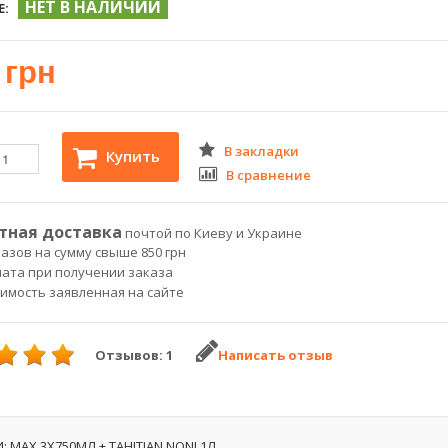
НЕТ В НАЛИЧИИ
Е:
 грн
В закладки
Купить
В сравнение
тная доставка
почтой по Киеву и Украине
азов на сумму свыше 850 грн
лата при получении заказа
оимость заявленная на сайте
Отзывов: 1
Написать отзыв
MAX 3X750МЛ + TAHITIAN NONI 1Л