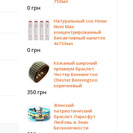
750мл
0 грн
Натуральный сок Нони
Noni Мах
концентрированный
биоактивный напиток
4x750мл
0 грн
Кожаный широкий
премиум браслет
Честер Беннингтон
Chester Bennington
коричневый
350 грн
Женский
патриотический
браслет Ларксфут
Любовь и Знак
Бесконечности