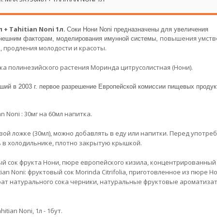
+ Tahitian Noni 1л.
Соки Нони Noni предназначены для увеличения
повышения
умств
внешним факторам, моделирования имунной системы,
а
, продления молодости и красоты.
ка полинезийского растения Моринда цитрусолистная (Нони).
вший в 2003 г. первое разрешение Европейской комиссии пищевых продук
an Noni
:
30мг на 60мл напитка
.
вой ложке (30мл), можно добавлять в еду или напитки. Перед употре
 в холодильнике, плотно закрытую крышкой.
ый сок фрукта Нони, пюре европейского кизила, концентрированный
an Noni: фруктовый сок Morinda Citrifolia, приготовленное из пюре Но
рат натурального сока черники, натуральные фруктовые ароматиза
hitian Noni, 1л - 1бут.