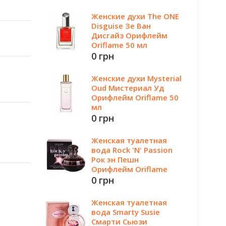
Женские духи The ONE
Disguise Зе Ван
Дисгайз Орифлейм
Oriflame 50 мл
0 грн
Женские духи Mysterial
Oud Мистериал Уд
Орифлейм Oriflame 50
мл
0 грн
Женская туалетная
вода Rock 'N' Passion
Рок эн Пешн
Орифлейм Oriflame
0 грн
Женская туалетная
вода Smarty Susie
Смарти Сьюзи