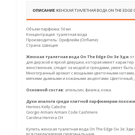
ОПИСАНИЕ
ЖЕНСКАЯ ТУАЛЕТНАЯ ВОДА ON THE EDGE 
Объем парфюма: 50 мл
Концентрация: туалетная вода
Производитель: Орифлейм (Oriflame)
Страна: Швеция
Женская туалетная вода On The Edge Он Зе Эдж
от
для дерзкой и яркой девушки, которая имеет характер
женственная, следит за модой и трендами, умеет быть 
Многогранный аромат с мощными цветочными нотами, 
мягкими дымными и кожаными акцентами. Цветочный, 
Основной состав:
апельсин, фиалка, кожа.
Духи аналоги среди элитной парфюмерии похожие
Hermes Kelly Caleche
Giorgio Armani Armani Code Cashmere
Carolina Herrera CH
Купить женская туалетная вода On The Edge Он Зе Эдж
ВСЯ ПАРФЮМЕРИЯ ОРИГИНАЛЬНАЯ!