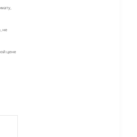
омату,
, не
ной цене