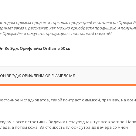
 методом прямых продаж и торговля продукцией из каталогов Орифлей
примет заказ и расскажет, как можно приобрести продукцию и получит
и Орифлейм и покупать продукцию с постоянной скидкой!
н Зе Эдж Орифлейм Oriflame 50 мл
 ОН ЗЕ ЭДЖ ОРИФЛЕЙМ ORIFLAME 50 МЛ
осточное и сладковатое, такой контраст с дымкой, прям вау, на осе
каждом люксе встретишь. Водичка незаурядная, тут все красиво! Нап
да, а потом кожа! За стойкость плюс - с утра до вечера со мной