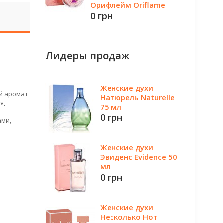
Орифлейм Oriflame
0 грн
Лидеры продаж
Женские духи
ый аромат
Натюрель Naturelle
я,
75 мл
0 грн
ами,
Женские духи
Эвиденс Evidence 50
мл
0 грн
Женские духи
Несколько Нот