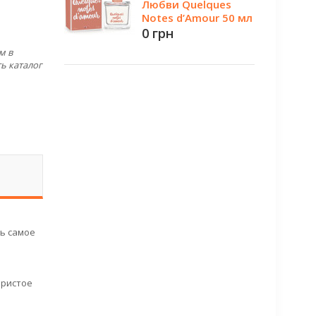
Любви Quelques
Notes d’Amour 50 мл
0 грн
м в
ь каталог
нь самое
ористое