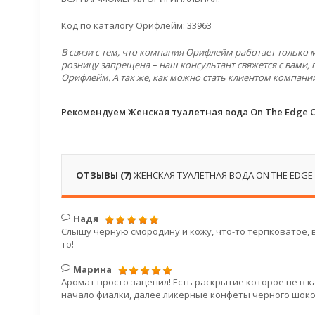
Код по каталогу Орифлейм: 33963
В связи с тем, что компания Орифлейм работает только
розницу запрещена – наш консультант свяжется с вами, 
Орифлейм. А так же, как можно стать клиентом компани
Рекомендуем Женская туалетная вода On The Edge О
ОТЗЫВЫ (7)
ЖЕНСКАЯ ТУАЛЕТНАЯ ВОДА ON THE EDGE
Надя
Слышу черную смородину и кожу, что-то терпковатое, в
то!
Марина
Аромат просто зацепил! Есть раскрытие которое не в 
начало фиалки, далее ликерные конфеты черного шокола