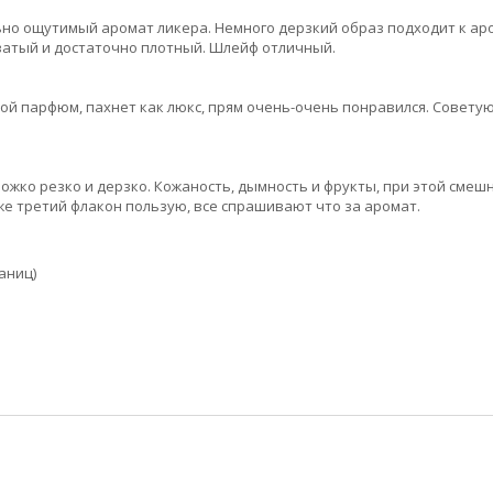
ьно ощутимый аромат ликера. Немного дерзкий образ подходит к ар
оватый и достаточно плотный. Шлейф отличный.
ой парфюм, пахнет как люкс, прям очень-очень понравился. Советую
ножко резко и дерзко. Кожаность, дымность и фрукты, при этой смеш
же третий флакон пользую, все спрашивают что за аромат.
раниц)