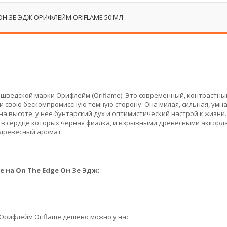
ОН ЗЕ ЭДЖ ОРИФЛЕЙМ ORIFLAME 50 МЛ
 шведской марки Орифлейм (Oriflame). Это современный, контрастн
 и свою бескомпромиссную темную сторону. Она милая, сильная, умна
на высоте, у нее бунтарский дух и оптимистический настрой к жизни.
в сердце которых черная фиалка, и взрывными древесными аккорд
древесный аромат.
 на On The Edge Он Зе Эдж:
 Орифлейм Oriflame дешево можно у нас.